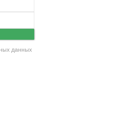
ь
ных данных