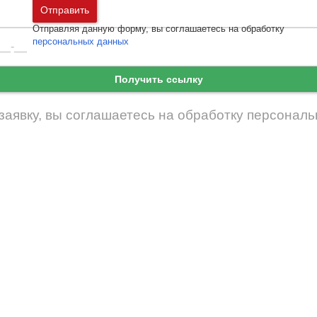
Москва
и
Московская область
Отправить
Санкт-Петербург
и
Ленинградская област
Отправляя данную форму, вы соглашаетесь на обработку
Забыли пароль
Войти
персональных данных
Ещё нет аккаунта?
Зарегистрироваться
Получить ссылку
заявку, вы соглашаетесь на обработку
персональ