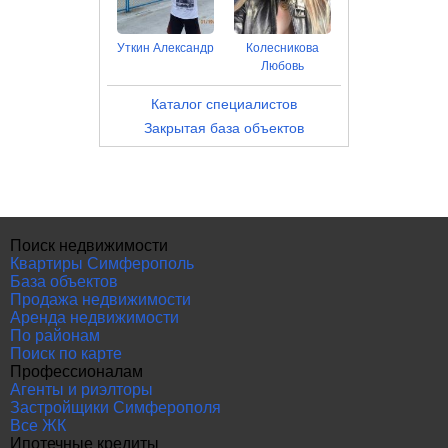
Уткин Александр
Колесникова
Любовь
Каталог специалистов
Закрытая база объектов
Поиск недвижимости
Квартиры Симферополь
База объектов
Продажа недвижимости
Аренда недвижимости
По районам
Поиск по карте
Профессионалам
Агенты и риэлторы
Застройщики Симферополя
Все ЖК
Ипотечные кредиты