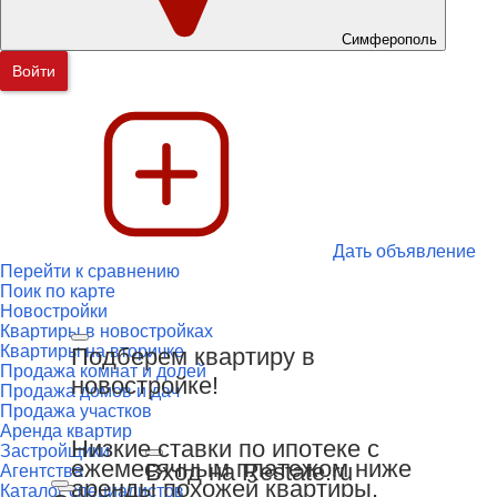
Симферополь
Войти
Дать объявление
Перейти к сравнению
Поик по карте
Новостройки
Квартиры в новостройках
Квартиры на вторичке
Подберем квартиру в
Продажа комнат и долей
новостройке!
Продажа домов и дач
Продажа участков
Аренда квартир
Низкие ставки по ипотеке с
Застройщики
ежемесячным платежом ниже
Вход на Restate.ru
Агентства
аренды похожей квартиры.
Каталог специалистов